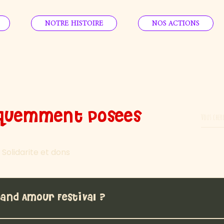
NOTRE HISTOIRE
NOS ACTIONS
equemment posees
Solidarite et dons
rand Amour Festival ?
 déroulera les 15 & 16 mai 2026 au 6MIC à Aix-en-Provenc