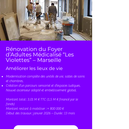
Rénovation du Foyer
d’Adultes Médicalisé “Les
Violettes” – Marseille
Améliorer les lieux de vie
Modernisation complète des unités de vie, salles de soins
et chambres,
Création d’un parcours sensoriel et d’espaces ludiques,
Nouvel ascenseur adapté et embellissement global.
Montant total : 3,01 M € TTC (1,5 M € financé par le
fonds)
Montant restant à mobiliser : ≈ 800 000 €
Début des travaux : janvier 2026 – Durée : 13 mois